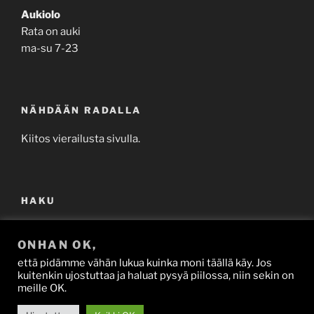
Aukiolo
Rata on auki
ma-su 7-23
NÄHDÄÄN RADALLA
Kiitos vierailusta sivulla.
HAKU
Etsi:
Haku
ONHAN OK,
että pidämme vähän lukua kuinka moni täällä käy. Jos
kuitenkin ujostuttaa ja haluat pysyä piilossa, niin sekin on
meille OK.