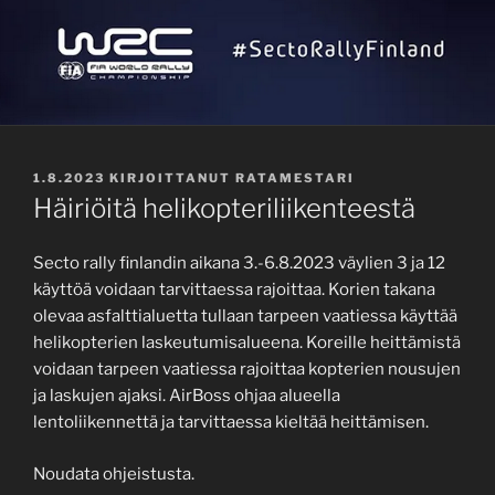
JULKAISTU
1.8.2023
KIRJOITTANUT
RATAMESTARI
Häiriöitä helikopteriliikenteestä
Secto rally finlandin aikana 3.-6.8.2023 väylien 3 ja 12
käyttöä voidaan tarvittaessa rajoittaa. Korien takana
olevaa asfalttialuetta tullaan tarpeen vaatiessa käyttää
helikopterien laskeutumisalueena. Koreille heittämistä
voidaan tarpeen vaatiessa rajoittaa kopterien nousujen
ja laskujen ajaksi. AirBoss ohjaa alueella
lentoliikennettä ja tarvittaessa kieltää heittämisen.
Noudata ohjeistusta.