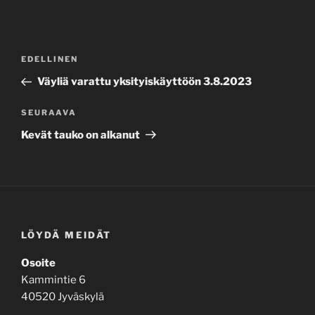
Artikkelien
Edellinen
EDELLINEN
selaus
artikkeli
Väyliä varattu yksityiskäyttöön 3.8.2023
Seuraava
SEURAAVA
artikkeli
Kevät tauko on alkanut
LÖYDÄ MEIDÄT
Osoite
Kammintie 6
40520 Jyväskylä