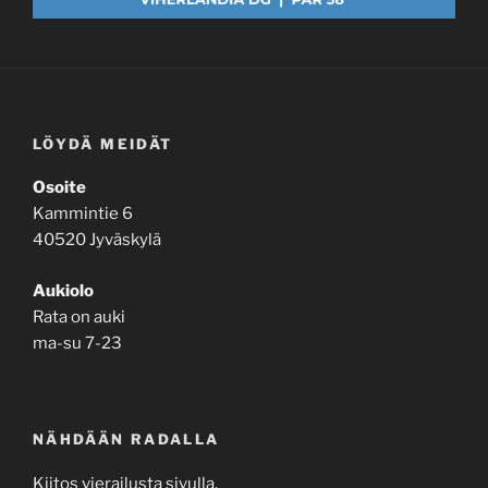
LÖYDÄ MEIDÄT
Osoite
Kammintie 6
40520 Jyväskylä
Aukiolo
Rata on auki
ma-su 7-23
NÄHDÄÄN RADALLA
Kiitos vierailusta sivulla.