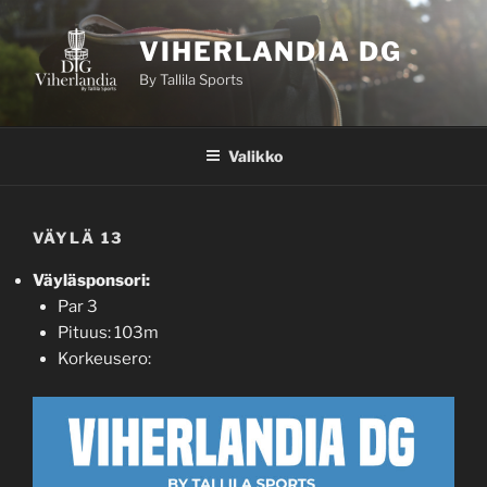
Siirry
sisältöön
VIHERLANDIA DG
By Tallila Sports
Valikko
VÄYLÄ 13
Väyläsponsori:
Par 3
Pituus: 103m
Korkeusero: