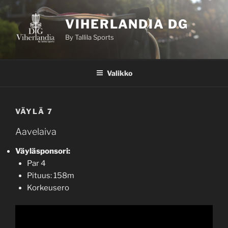
Siirry
sisältöön
VIHERLANDIA DG
By Tallila Sports
Valikko
VÄYLÄ 7
Aavelaiva
Väyläsponsori:
Par 4
Pituus: 158m
Korkeusero