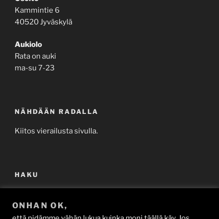
Kammintie 6
40520 Jyväskylä
Aukiolo
Rata on auki
ma-su 7-23
NÄHDÄÄN RADALLA
Kiitos vierailusta sivulla.
HAKU
Etsi:
Haku
ONHAN OK,
että pidämme vähän lukua kuinka moni täällä käy. Jos