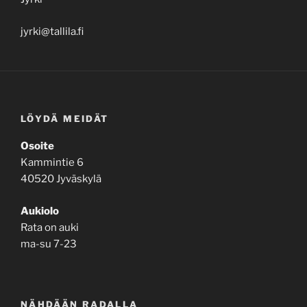
jyrki@tallila.fi
LÖYDÄ MEIDÄT
Osoite
Kammintie 6
40520 Jyväskylä
Aukiolo
Rata on auki
ma-su 7-23
NÄHDÄÄN RADALLA