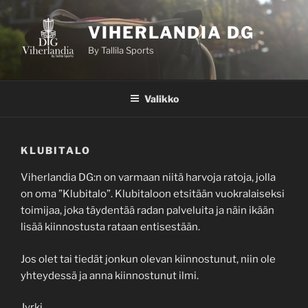
Siirry
sisältöön
VIHERLANDIA DG
By Tallila Sports
Valikko
KLUBITALO
Viherlandia DG:n on varmaan niitä harvoja ratoja, jolla
on oma ”Klubitalo”. Klubitaloon etsitään vuokralaiseksi
toimijaa, joka täydentää radan palveluita ja näin ikään
lisää kiinnostusta rataan entisestään.
Jos olet tai tiedät jonkun olevan kiinnostunut, niin ole
yhteydessä ja anna kiinnostunut ilmi.
Jyrki